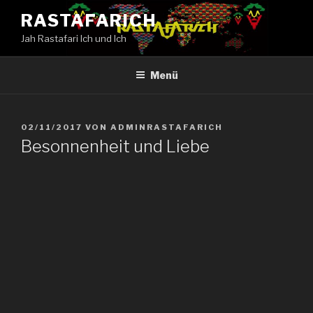
Zum
RASTAFARICH
Inhalt
Jah Rastafari Ich und Ich
springen
Menü
VERÖFFENTLICHT
02/11/2017
VON
ADMINRASTAFARICH
AM
Besonnenheit und Liebe