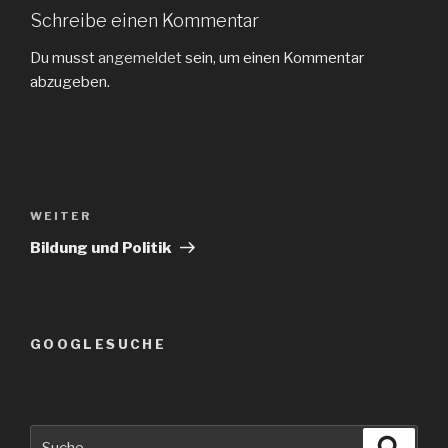
Schreibe einen Kommentar
Du musst
angemeldet
sein, um einen Kommentar
abzugeben.
Beitrags-
Navigation
Nächster
WEITER
Beitrag
Bildung und Politik
GOOGLESUCHE
Suche
Suche