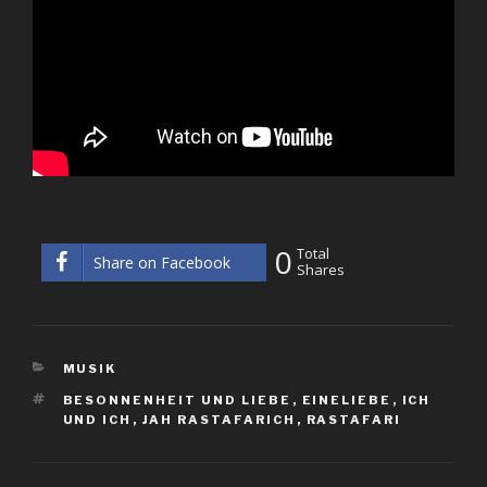
0
Total
Share on Facebook
Shares
KATEGORIEN
MUSIK
SCHLAGWÖRTER
BESONNENHEIT UND LIEBE
,
EINELIEBE
,
ICH
UND ICH
,
JAH RASTAFARICH
,
RASTAFARI