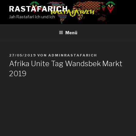
Zum
RASTAFARICH
Inhalt
Jah Rastafari Ich und Ich
springen
Menü
VERÖFFENTLICHT
27/05/2019
VON
ADMINRASTAFARICH
AM
Afrika Unite Tag Wandsbek Markt
2019