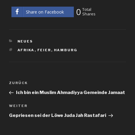
0
Total
Share on Facebook
Shares
KATEGORIEN
NEUES
SCHLAGWÖRTER
AFRIKA
,
FEIER
,
HAMBURG
Beitrags-
Vorheriger
ZURÜCK
Navigation
Beitrag
Ich bin ein Muslim Ahmadiyya Gemeinde Jamaat
Nächster
WEITER
Beitrag
Gepriesen sei der Löwe Juda Jah Rastafari