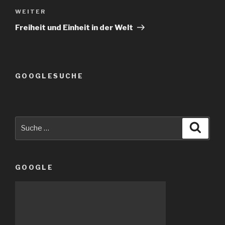
Nächster
WEITER
Beitrag
Freiheit und Einheit in der Welt
GOOGLESUCHE
Suche
Suche
nach:
GOOGLE