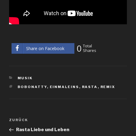
0
Total
Share on Facebook
Shares
KATEGORIEN
MUSIK
SCHLAGWÖRTER
BOBONATTY
,
EINMALEINS
,
RASTA
,
REMIX
Beitrags-
Vorheriger
ZURÜCK
Navigation
Beitrag
Rasta Liebe und Leben