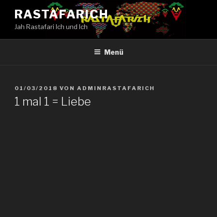
Zum
RASTAFARICH
Inhalt
Jah Rastafari Ich und Ich
springen
Menü
VERÖFFENTLICHT
01/03/2018
VON
ADMINRASTAFARICH
AM
1 mal 1 = Liebe