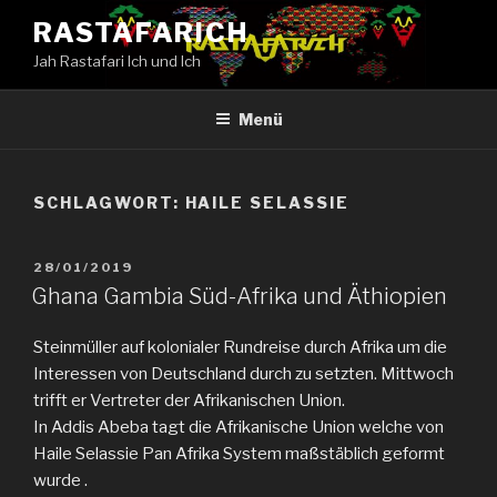
Zum
RASTAFARICH
Inhalt
Jah Rastafari Ich und Ich
springen
Menü
SCHLAGWORT: HAILE SELASSIE
VERÖFFENTLICHT
28/01/2019
AM
Ghana Gambia Süd-Afrika und Äthiopien
Steinmüller auf kolonialer Rundreise durch Afrika um die
Interessen von Deutschland durch zu setzten. Mittwoch
trifft er Vertreter der Afrikanischen Union.
In Addis Abeba tagt die Afrikanische Union welche von
Haile Selassie Pan Afrika System maßstäblich geformt
wurde .